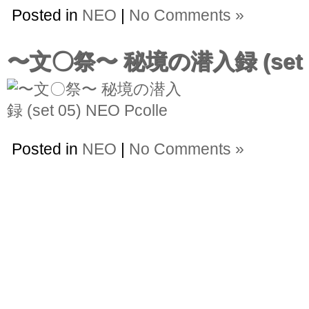
Posted in
NEO
|
No Comments »
〜文〇祭〜 秘境の潜入録 (set 
Posted in
NEO
|
No Comments »